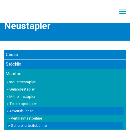
Home
//
Leistungen
//
Neustapler
Neustapler
Cesab
Stöcklin
Manitou
» Industriestapler
» Geländestapler
» Mitnehmstapler
» Teleskopstapler
» Arbeitsbühnen
» Vertikalmastbühne
» Scherenarbeitsbühne