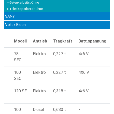
» Gelenkarbeitsbühne
» Teleskoparbeitsbühne
SANY
Votex Bison
Modell
Antrieb
Tragkraft
Batt.spannung
78
Elektro
0,227 t
4x6 V
SEC
100
Elektro
0,227 t
4X6 V
SEC
120 SE
Elektro
0,318 t
4x6 V
100
Diesel
0,680 t
-
-